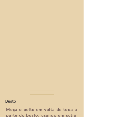
Busto
Meça o peito em volta de toda a
parte do busto, usando um sutiã