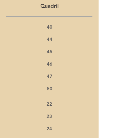
Quadril
40
44
45
46
47
50
22
23
24