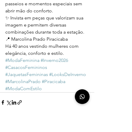
passeios e momentos especiais sem 
abrir mão do conforto.
✨ Invista em peças que valorizam sua 
imagem e permitem diversas 
combinações durante toda a estação.
📍 Marcolina Prado Piracicaba
Há 40 anos vestindo mulheres com 
elegância, conforto e estilo.
#ModaFeminina
#Inverno2026
#CasacosFemininos
#JaquetasFemininas
#LooksDeInverno
#MarcolinaPrado
#Piracicaba
#ModaComEstilo