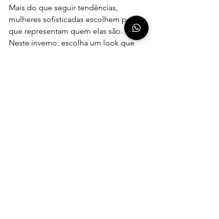
Mais do que seguir tendências, 
mulheres sofisticadas escolhem peças 
que representam quem elas são.
Neste inverno, escolha um look que 
fale antes mesmo das palavras.
Escolha uma peça que faça você entrar 
em qualquer ambiente com elegância, 
confiança e autenticidade.
Porque algumas mulheres apenas se 
vestem.
E outras deixam marca.
Ver tudo
Posts recentes